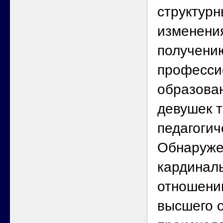
структур
изменени
получени
професси
образова
девушек т
педагогич
Обнаруже
кардинал
отношени
высшего 