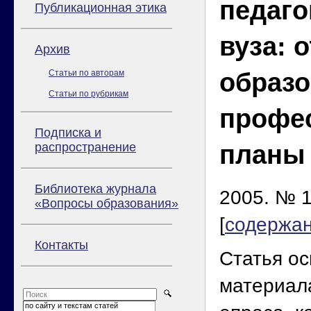
педаго
Публикационная этика
вуза: 
Архив
Статьи по авторам
образ
Статьи по рубрикам
профе
Подписка и
распространение
планы
Библиотека журнала
2005. № 1
«Вопросы образования»
[
содержа
Контакты
Статья ос
материала
по сайту и текстам статей