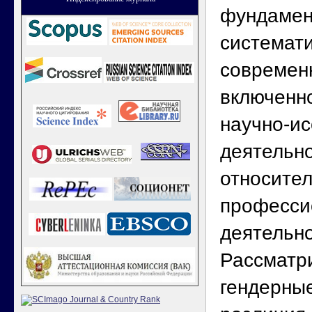
фундамен
системати
современн
включенно
научно-и
деятельно
относите
професси
деятельно
Рассматр
гендерны