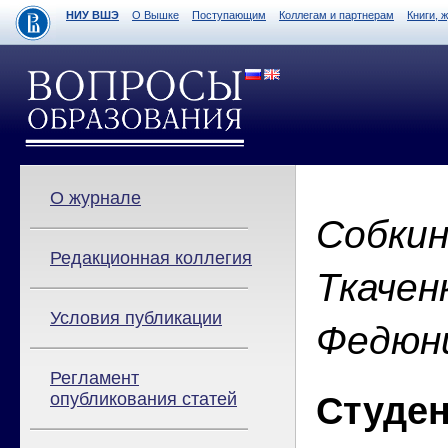
НИУ ВШЭ
О Вышке
Поступающим
Коллегам и партнерам
Книги, 
О журнале
Собкин
Редакционная коллегия
Ткаченк
Условия публикации
Федюни
Регламент
опубликования статей
Студен