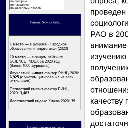
опроса, к
по авторам
по названию
по ключевым словам
проведен
социолог
Рейтинг Science Index
РАО в 200
внимание 
1 место
— в рубрике «Народное
образование и педагогика» (2020)
изучению
10 место
— в общем рейтинге
SCIENCE INDEX за 2020 год
получени
(более 4000 журналов)
Двухлетний импакт-фактор РИНЦ 2020:
образова
6,925
(с учетом цитирования из всех
источников)
отношения
Пятилетний импакт-фактор РИНЦ
2020:
3,483
качеству 
Десятилетний индекс Хирша 2020
:
39
образован
достаточн
Индексирование журнала