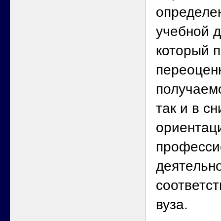
определе
учебной д
который п
переоцен
получаем
так и в с
ориентаци
професси
деятельн
соответс
вуза.